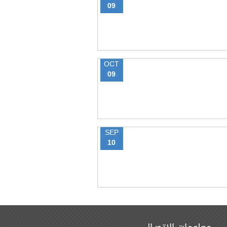
09
OCT
09
SEP
10