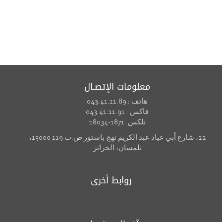
معلومات الإتصـال
هاتف : 043.41.11.89
فاكس : 043.41.11.91
تلكس :1871-18034
22، شارع أبي عياد عبد الكريم نهج باستور ص.ب 119 13000،
تلمسان، الجزائر
روابط أخرى